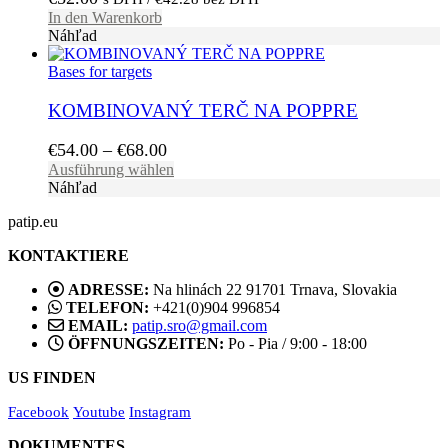
In den Warenkorb
Náhľad
Bases for targets
KOMBINOVANÝ TERČ NA POPPRE
Preisspanne:
€
54.00
–
€
68.00
€54.00
Dieses
Ausführung wählen
Produkt
Náhľad
bis
weist
€68.00
patip.eu
mehrere
Varianten
KONTAKTIERE
auf.
Die
ADRESSE:
Na hlinách 22 91701 Trnava, Slovakia
Optionen
TELEFON:
+421(0)904 996854
können
EMAIL:
patip.sro@gmail.com
auf
ÖFFNUNGSZEITEN:
Po - Pia / 9:00 - 18:00
der
Produktseite
US FINDEN
gewählt
werden
Facebook
Youtube
Instagram
DOKUMENTES