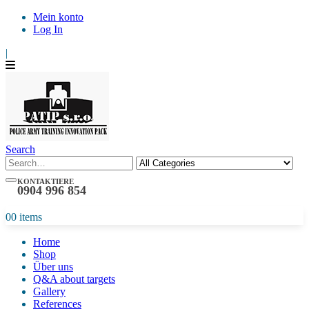
Mein konto
Log In
|
Search
KONTAKTIERE
0904 996 854
0
0 items
Home
Shop
Über uns
Q&A about targets
Gallery
References