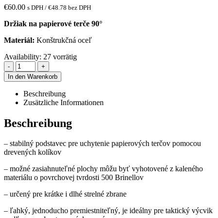
€
60.00
s DPH /
€
48.78
bez DPH
Držiak na papierové terče 90°
Materiál:
Konštrukčná oceľ
Availability:
27 vorrätig
-
+
In den Warenkorb
Beschreibung
Zusätzliche Informationen
Beschreibung
– stabilný podstavec pre uchytenie papierových terčov pomocou
drevených kolíkov
– možné zasiahnuteľné plochy môžu byť vyhotovené z kaleného
materiálu o povrchovej tvrdosti 500 Brinellov
– určený pre krátke i dlhé strelné zbrane
– ľahký, jednoducho premiestniteľný, je ideálny pre taktický výcvik