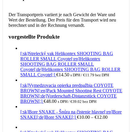
Der Transportpreis variiert je nach Gewicht der Ware und
Wert der Bestellung. Der Preis für den Transport wird neu
berechnet und in der Rechnung versandt.
vorgestellte Produkte
[:sk]Strelecký vak Helikontex SHOOTING BAG
ROLLER SMALL Coyote[:en]Helikontex
SHOOTING BAG ROLLER SMALL
Coyote[:de]Helikontex SHOOTING BAG ROLLER
SMALL Coyote[:]
€
14.50
s DPH /
€
11.79
bez DPH
[:sk]Vymedzovacia opierka predpažbia COYOTE
BROWN[:en]Pack Mounted Shooting Rest COYOTE
BROWN[:de]Vorderschaft-Distanzstück COYOTE
BROWN[:]
€
48.00
s DPH /
€
39.02
bez DPH
[:sk]Bore SNAKE - Šnúra na čistenie hlavne[:en]Bore
Preisspanne:
SNAKE[:de]Bore SNAKE[:]
€
10.00
–
€
12.00
€10.00
bis