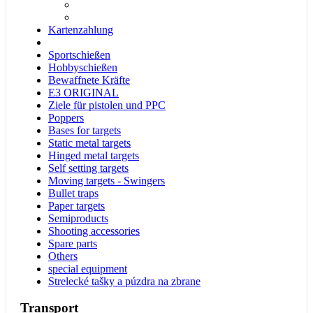
Kartenzahlung
Sportschießen
Hobbyschießen
Bewaffnete Kräfte
E3 ORIGINAL
Ziele für pistolen und PPC
Poppers
Bases for targets
Static metal targets
Hinged metal targets
Self setting targets
Moving targets - Swingers
Bullet traps
Paper targets
Semiproducts
Shooting accessories
Spare parts
Others
special equipment
Strelecké tašky a púzdra na zbrane
Transport