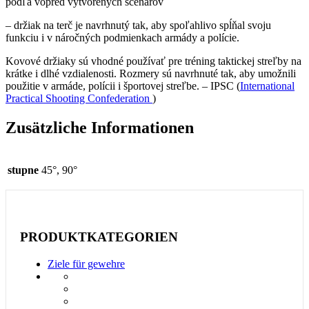
podľa vopred vytvorených scenárov
– držiak na terč je navrhnutý tak, aby spoľahlivo spĺňal svoju
funkciu i v náročných podmienkach armády a polície.
Kovové držiaky sú vhodné používať pre tréning taktickej streľby na
krátke i dlhé vzdialenosti. Rozmery sú navrhnuté tak, aby umožnili
použitie v armáde, polícii i športovej streľbe. – IPSC (
International
Practical Shooting Confederation
)
Zusätzliche Informationen
stupne
45°, 90°
PRODUKTKATEGORIEN
Ziele für gewehre