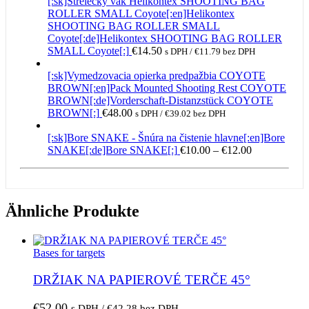
[:sk]Strelecký vak Helikontex SHOOTING BAG
€12.00
ROLLER SMALL Coyote[:en]Helikontex
SHOOTING BAG ROLLER SMALL
Coyote[:de]Helikontex SHOOTING BAG ROLLER
SMALL Coyote[:]
€
14.50
s DPH /
€
11.79
bez DPH
[:sk]Vymedzovacia opierka predpažbia COYOTE
BROWN[:en]Pack Mounted Shooting Rest COYOTE
BROWN[:de]Vorderschaft-Distanzstück COYOTE
BROWN[:]
€
48.00
s DPH /
€
39.02
bez DPH
[:sk]Bore SNAKE - Šnúra na čistenie hlavne[:en]Bore
Preisspanne:
SNAKE[:de]Bore SNAKE[:]
€
10.00
–
€
12.00
€10.00
bis
€12.00
Ähnliche Produkte
Bases for targets
DRŽIAK NA PAPIEROVÉ TERČE 45°
€
52.00
s DPH /
€
42.28
bez DPH