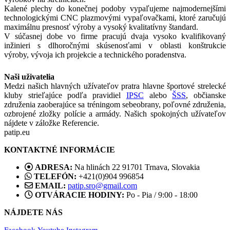
Kalené plechy do konečnej podoby vypaľujeme najmodernejšími
technologickými CNC plazmovými vypaľovačkami, ktoré zaručujú
maximálnu presnosť výroby a vysoký kvalitatívny štandard.
V súčasnej dobe vo firme pracujú dvaja vysoko kvalifikovaný
inžinieri s dlhoročnými skúsenosťami v oblasti konštrukcie
výroby, vývoja ich projekcie a technického poradenstva.
Naši uživatelia
Medzi našich hlavných užívateľov pratra hlavne športové strelecké
kluby strieľajúce podľa pravidiel
IPSC
alebo
ŠSS
, občianske
združenia zaoberajúce sa tréningom sebeobrany, poľovné združenia,
ozbrojené zložky polície a armády. Našich spokojných užívateľov
nájdete v záložke Referencie.
patip.eu
KONTAKTNÉ INFORMÁCIE
ADRESA:
Na hlinách 22 91701 Trnava, Slovakia
TELEFÓN:
+421(0)904 996854
EMAIL:
patip.sro@gmail.com
OTVÁRACIE HODINY:
Po - Pia / 9:00 - 18:00
NÁJDETE NÁS
Facebook
Youtube
Instagram