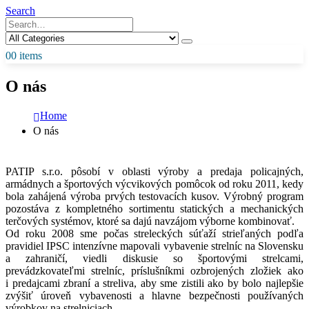
Search
0
0 items
O nás
Home
O nás
PATIP s.r.o. pôsobí v oblasti výroby a predaja policajných,
armádnych a športových výcvikových pomôcok od roku 2011, kedy
bola zahájená výroba prvých testovacích kusov. Výrobný program
pozostáva z kompletného sortimentu statických a mechanických
terčových systémov, ktoré sa dajú navzájom výborne kombinovať.
Od roku 2008 sme počas streleckých súťaží strieľaných podľa
pravidiel IPSC intenzívne mapovali vybavenie strelníc na Slovensku
a zahraničí, viedli diskusie so športovými strelcami,
prevádzkovateľmi strelníc, príslušníkmi ozbrojených zložiek ako
i predajcami zbraní a streliva, aby sme zistili ako by bolo najlepšie
zvýšiť úroveň vybavenosti a hlavne bezpečnosti používaných
výrobkov na strelniciach.