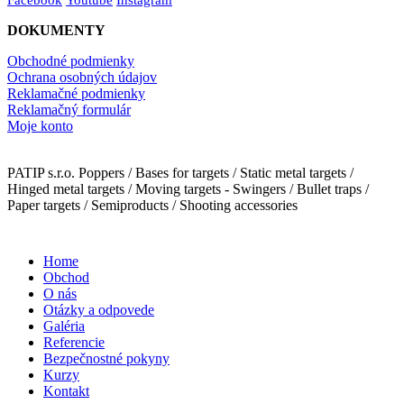
DOKUMENTY
Obchodné podmienky
Ochrana osobných údajov
Reklamačné podmienky
Reklamačný formulár
Moje konto
PATIP s.r.o. Poppers / Bases for targets / Static metal targets /
Hinged metal targets / Moving targets - Swingers / Bullet traps /
Paper targets / Semiproducts / Shooting accessories
Home
Obchod
O nás
Otázky a odpovede
Galéria
Referencie
Bezpečnostné pokyny
Kurzy
Kontakt