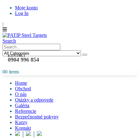
Moje konto
Log In
|
Search
KONTAKT
0904 996 854
0
0 items
Home
Obchod
O nás
Otázky a odpovede
Galéria
Referencie
Bezpečnostné pokyny
Kurzy
Kontakt
│
│