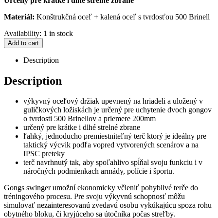
Určený pre krátke i dlhé strelné zbrane
Materiál:
Konštrukčná oceľ + kalená oceľ s tvrdosťou 500 Brinell
Availability:
1 in stock
Add to cart
Description
Description
výkyvný oceľový držiak upevnený na hriadeli a uložený v
guličkových ložiskách je určený pre uchytenie dvoch gongov
o tvrdosti 500 Brinellov a priemere 200mm
určený pre krátke i dlhé strelné zbrane
ľahký, jednoducho premiestniteľný terč ktorý je ideálny pre
taktický výcvik podľa vopred vytvorených scenárov a na
IPSC preteky
terč navrhnutý tak, aby spoľahlivo spĺňal svoju funkciu i v
náročných podmienkach armády, polície i športu.
Gongs swinger umožní ekonomicky včleniť pohyblivé terče do
tréningového procesu. Pre svoju výkyvnú schopnosť môžu
simulovať nezainteresovanú zvedavú osobu vykúkajúcu spoza rohu
obytného bloku, či kryjúceho sa útočníka počas streľby.