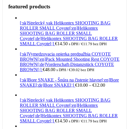
featured products
[:sk]Strelecký vak Helikontex SHOOTING BAG
ROLLER SMALL Coyote[:en]Helikontex
SHOOTING BAG ROLLER SMALL
Coyote[:de]Helikontex SHOOTING BAG ROLLER
SMALL Coyote[:]
€
14.50
s DPH /
€
11.79
bez DPH
[:sk]Vymedzovacia opierka predpažbia COYOTE
BROWN[:en]Pack Mounted Shooting Rest COYOTE
BROWN[:de]Vorderschaft-Distanzstück COYOTE
BROWN[:]
€
48.00
s DPH /
€
39.02
bez DPH
[:sk]Bore SNAKE - Šnúra na čistenie hlavne[:en]Bore
Price
SNAKE[:de]Bore SNAKE[:]
€
10.00
–
€
12.00
range:
€10.00
[:sk]Strelecký vak Helikontex SHOOTING BAG
through
ROLLER SMALL Coyote[:en]Helikontex
€12.00
SHOOTING BAG ROLLER SMALL
Coyote[:de]Helikontex SHOOTING BAG ROLLER
SMALL Coyote[:]
€
14.50
s DPH /
€
11.79
bez DPH