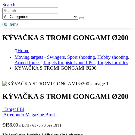
Search
0
0 items
KÝVAČKA S TROMI GONGAMI Ø200
Home
Moving targets - Swingers
,
Sport shooting
,
Hobby shooting
,
Armed forces
,
Targets for pistols and PPC
,
Targets for rifles
KÝVAČKA S TROMI GONGAMI Ø200
KÝVAČKA S TROMI GONGAMI Ø200
Target FBI
Arredondo Magazine Brush
€
456.00
s DPH /
€
370.73
bez DPH