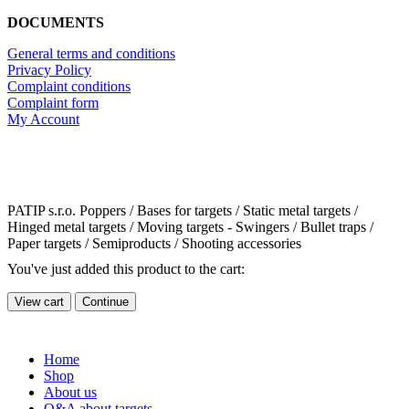
DOCUMENTS
General terms and conditions
Privacy Policy
Complaint conditions
Complaint form
My Account
PATIP s.r.o. Poppers / Bases for targets / Static metal targets /
Hinged metal targets / Moving targets - Swingers / Bullet traps /
Paper targets / Semiproducts / Shooting accessories
You've just added this product to the cart:
View cart
Continue
Home
Shop
About us
Q&A about targets