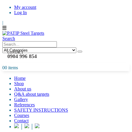
My account
Log In
|
Search
CONTACT
0904 996 854
0
0 items
Home
Shop
About us
Q&A about targets
Gallery
References
SAFETY INSTRUCTIONS
Courses
Contact
│
│