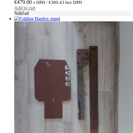
€
479.00
s DPH /
€
389.43
bez DPH
Add to cart
Náhľad