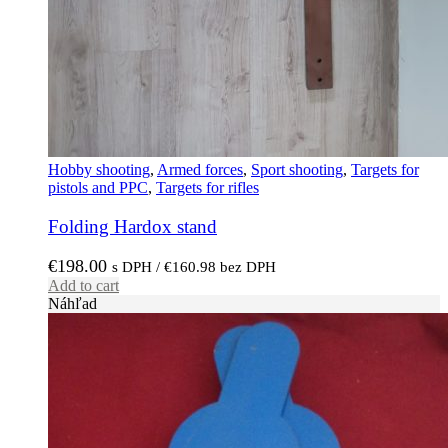
Hobby shooting
,
Armed forces
,
Sport shooting
,
Targets for
pistols and PPC
,
Targets for rifles
Folding Hardox stand
€
198.00
s DPH /
€
160.98
bez DPH
Add to cart
Náhľad