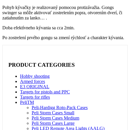
Pohyb kývačky je realizovaný pomocou protizávažia. Gongs
swinger sa môže aktivovať zostrelením popra, otvorením dverí, či
zatiahnutím za lanko… .
Doba efektívneho kývania sa cca 2min.
Po zostrelení prvého gongu sa zmení rýchlosť a charakter kývania.
PRODUCT CATEGORIES
Hobby shooting
Armed forces
E3 ORIGINAL
Targets for pistols and PPC
Targets for rifles
PeliTM
Peli-Hardigg Roto-Pack Cases
Peli Storm Cases Small
Peli Storm Cases Medium
Peli Storm Cases Large
Peli LED Remote Area Lights (AALG)