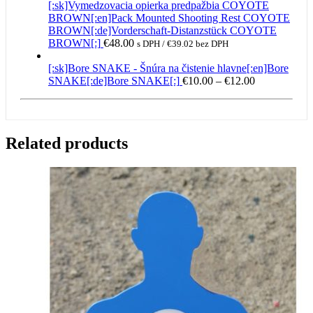
[:sk]Vymedzovacia opierka predpažbia COYOTE
BROWN[:en]Pack Mounted Shooting Rest COYOTE
BROWN[:de]Vorderschaft-Distanzstück COYOTE
BROWN[:]
€
48.00
s DPH /
€
39.02
bez DPH
[:sk]Bore SNAKE - Šnúra na čistenie hlavne[:en]Bore
Price
SNAKE[:de]Bore SNAKE[:]
€
10.00
–
€
12.00
range:
€10.00
through
€12.00
Related products