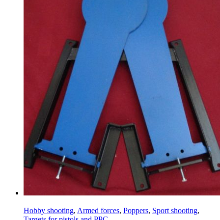
Hobby shooting
,
Armed forces
,
Poppers
,
Sport shooting
,
Targets for pistols and PPC