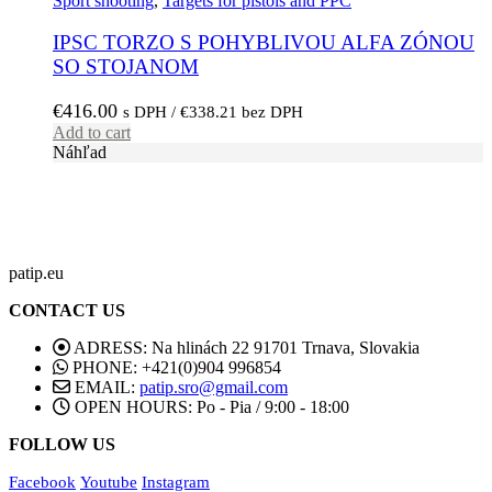
Sport shooting
,
Targets for pistols and PPC
IPSC TORZO S POHYBLIVOU ALFA ZÓNOU
SO STOJANOM
€
416.00
s DPH /
€
338.21
bez DPH
Add to cart
Náhľad
patip.eu
CONTACT US
ADRESS:
Na hlinách 22 91701 Trnava, Slovakia
PHONE:
+421(0)904 996854
EMAIL:
patip.sro@gmail.com
OPEN HOURS:
Po - Pia / 9:00 - 18:00
FOLLOW US
Facebook
Youtube
Instagram