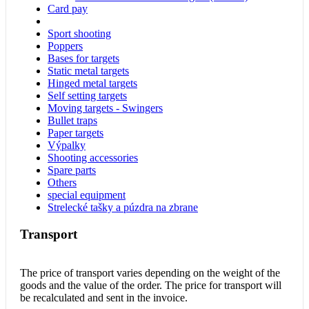
Card pay
Sport shooting
Poppers
Bases for targets
Static metal targets
Hinged metal targets
Self setting targets
Moving targets - Swingers
Bullet traps
Paper targets
Výpalky
Shooting accessories
Spare parts
Others
special equipment
Strelecké tašky a púzdra na zbrane
Transport
The price of transport varies depending on the weight of the
goods and the value of the order. The price for transport will
be recalculated and sent in the invoice.