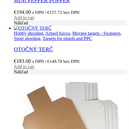
MINI PEPPER POPPER
€
194.00
s DPH /
€
157.72
bez DPH
Add to cart
Náhľad
Hobby shooting
,
Armed forces
,
Moving targets - Swingers
,
Sport shooting
,
Targets for pistols and PPC
OTOČNÝ TERČ
€
183.00
s DPH /
€
148.78
bez DPH
Add to cart
Náhľad