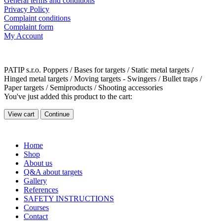
General terms and conditions
Privacy Policy
Complaint conditions
Complaint form
My Account
PATIP s.r.o. Poppers / Bases for targets / Static metal targets /
Hinged metal targets / Moving targets - Swingers / Bullet traps /
Paper targets / Semiproducts / Shooting accessories
You've just added this product to the cart:
View cart
Continue
Home
Shop
About us
Q&A about targets
Gallery
References
SAFETY INSTRUCTIONS
Courses
Contact