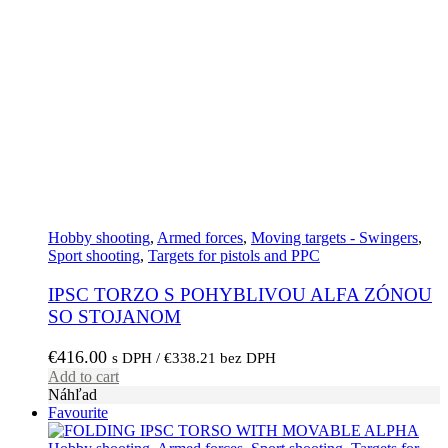
Hobby shooting
,
Armed forces
,
Moving targets - Swingers
,
Sport shooting
,
Targets for pistols and PPC
IPSC TORZO S POHYBLIVOU ALFA ZÓNOU
SO STOJANOM
€
416.00
s DPH /
€
338.21
bez DPH
Add to cart
Náhľad
Favourite