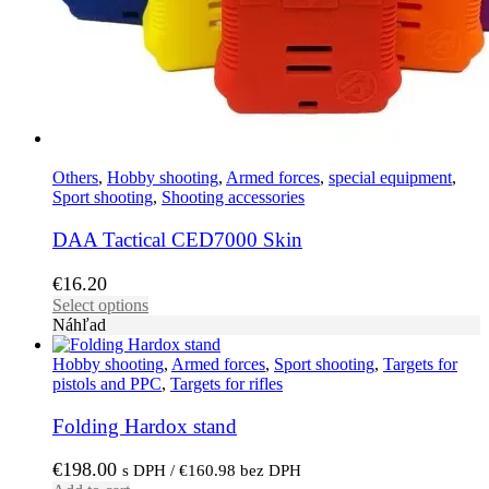
Others
,
Hobby shooting
,
Armed forces
,
special equipment
,
Sport shooting
,
Shooting accessories
DAA Tactical CED7000 Skin
€
16.20
This
Select options
product
Náhľad
has
multiple
Hobby shooting
,
Armed forces
,
Sport shooting
,
Targets for
variants.
pistols and PPC
,
Targets for rifles
The
options
Folding Hardox stand
may
be
€
198.00
s DPH /
€
160.98
bez DPH
chosen