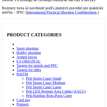
Rozmery torza sú navrhnuté podľa platných pravidiel pre praktickú
streľbu – IPSC (
International Practical Shooting Confederation
)
PRODUCT CATEGORIES
Sport shooting
Hobby shooting
Armed forces
E3 ORIGINAL
Targets for pistols and PPC
Targets for rifles
PeliTM
Peli Storm Cases Small
Peli Storm Cases Medium
Peli Storm Cases Large
Peli LED Remote Area Lights (AALG)
Peli-Hardigg Roto-Pack Cases
Card pay
Poppers