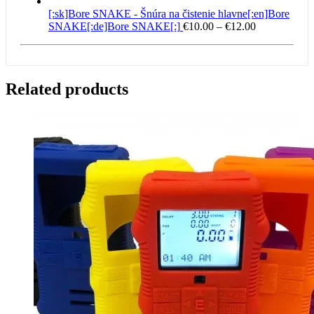
[:sk]Bore SNAKE - Šnúra na čistenie hlavne[:en]Bore
Price
SNAKE[:de]Bore SNAKE[:]
€
10.00
–
€
12.00
range:
€10.00
through
€12.00
Related products