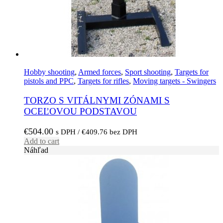
Hobby shooting
,
Armed forces
,
Sport shooting
,
Targets for
pistols and PPC
,
Targets for rifles
,
Moving targets - Swingers
TORZO S VITÁLNYMI ZÓNAMI S
OCEĽOVOU PODSTAVOU
€
504.00
s DPH /
€
409.76
bez DPH
Add to cart
Náhľad