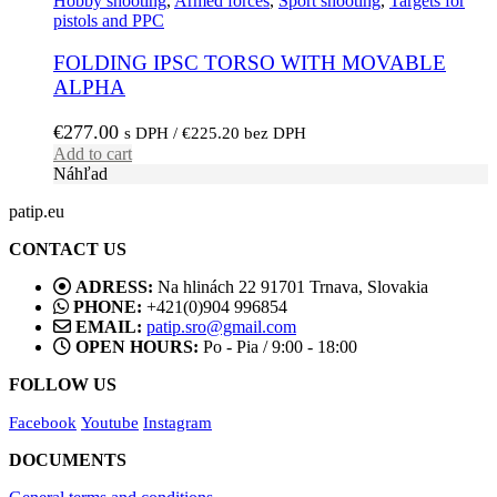
Hobby shooting
,
Armed forces
,
Sport shooting
,
Targets for
pistols and PPC
FOLDING IPSC TORSO WITH MOVABLE
ALPHA
€
277.00
s DPH /
€
225.20
bez DPH
Add to cart
Náhľad
patip.eu
CONTACT US
ADRESS:
Na hlinách 22 91701 Trnava, Slovakia
PHONE:
+421(0)904 996854
EMAIL:
patip.sro@gmail.com
OPEN HOURS:
Po - Pia / 9:00 - 18:00
FOLLOW US
Facebook
Youtube
Instagram
DOCUMENTS