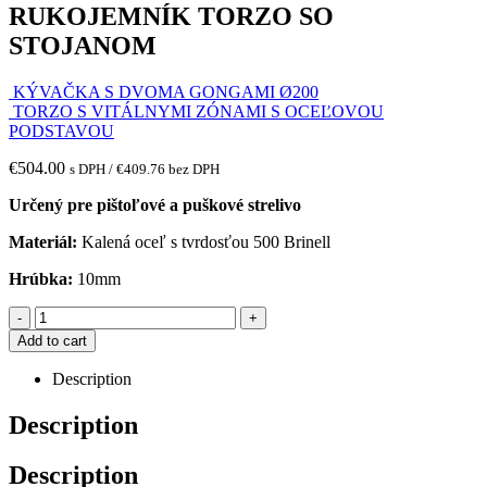
RUKOJEMNÍK TORZO SO
STOJANOM
KÝVAČKA S DVOMA GONGAMI Ø200
TORZO S VITÁLNYMI ZÓNAMI S OCEĽOVOU
PODSTAVOU
€
504.00
s DPH /
€
409.76
bez DPH
Určený pre pištoľové a puškové strelivo
Materiál:
Kalená oceľ s tvrdosťou 500 Brinell
Hrúbka:
10mm
-
+
Add to cart
Description
Description
Description