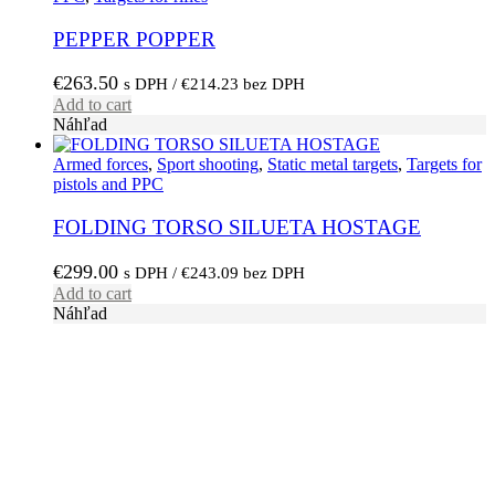
PEPPER POPPER
€
263.50
s DPH /
€
214.23
bez DPH
Add to cart
Náhľad
Armed forces
,
Sport shooting
,
Static metal targets
,
Targets for
pistols and PPC
FOLDING TORSO SILUETA HOSTAGE
€
299.00
s DPH /
€
243.09
bez DPH
Add to cart
Náhľad