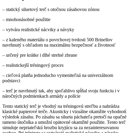
– statický siluetový terč s otočnou zásahovou zónou
– mnohonásobné použitie
– vytvára realistické nácviky a návyky
– z kaleného materiálu o povrchovej tvrdosti 500 Brinellov
navrhnutý s ohľadom na maximálnu bezpečnosť a životnosť
– určený pre krátke i dlhé strelné zbrane
– realistickejší tréningový proces
– cieľová platňa jednoducho vymeniteľná na univerzálnom
podstavci
– terč je navrhnutý tak, aby spoľahlivo spĺňal svoju funkciu i v
náročných podmienkach armády a polície
Tento statický terč je vhodný na tréningovú streľbu a nahrádza
klasické papierové terče. Akusticky i vizuálne okamžite vyhodnotí
výsledok zásahu. Po zásahu sa silueta páchateľa pretočí na opačné
rameno útočníka a umožní opätovné okamžité použitie. Tento terč
simuluje nepriateľskú hrozbu kryjúcu sa za nezainteresovanou
osobou. Pri tréningu sa vytvárajú realistické nácviky a návyky.