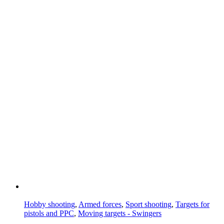
Hobby shooting
,
Armed forces
,
Sport shooting
,
Targets for
pistols and PPC
,
Moving targets - Swingers