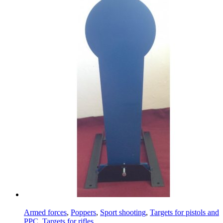
Armed forces
,
Poppers
,
Sport shooting
,
Targets for pistols and
PPC
,
Targets for rifles