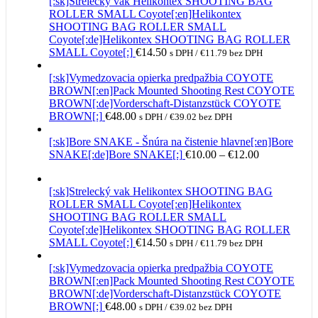
[:sk]Strelecký vak Helikontex SHOOTING BAG
ROLLER SMALL Coyote[:en]Helikontex
SHOOTING BAG ROLLER SMALL
Coyote[:de]Helikontex SHOOTING BAG ROLLER
SMALL Coyote[:]
€
14.50
s DPH /
€
11.79
bez DPH
[:sk]Vymedzovacia opierka predpažbia COYOTE
BROWN[:en]Pack Mounted Shooting Rest COYOTE
BROWN[:de]Vorderschaft-Distanzstück COYOTE
BROWN[:]
€
48.00
s DPH /
€
39.02
bez DPH
[:sk]Bore SNAKE - Šnúra na čistenie hlavne[:en]Bore
Price
SNAKE[:de]Bore SNAKE[:]
€
10.00
–
€
12.00
range:
€10.00
[:sk]Strelecký vak Helikontex SHOOTING BAG
through
ROLLER SMALL Coyote[:en]Helikontex
€12.00
SHOOTING BAG ROLLER SMALL
Coyote[:de]Helikontex SHOOTING BAG ROLLER
SMALL Coyote[:]
€
14.50
s DPH /
€
11.79
bez DPH
[:sk]Vymedzovacia opierka predpažbia COYOTE
BROWN[:en]Pack Mounted Shooting Rest COYOTE
BROWN[:de]Vorderschaft-Distanzstück COYOTE
BROWN[:]
€
48.00
s DPH /
€
39.02
bez DPH