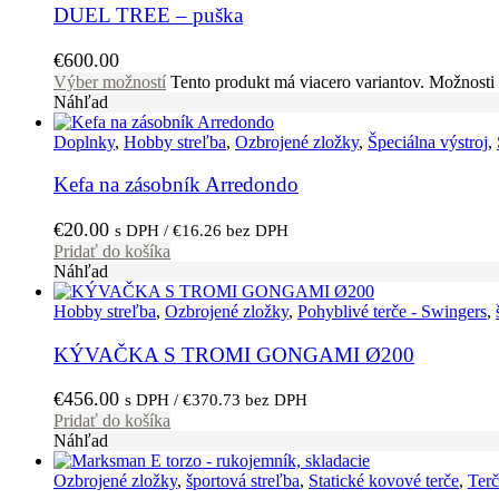
DUEL TREE – puška
€
600.00
Výber možností
Tento produkt má viacero variantov. Možnosti 
Náhľad
Doplnky
,
Hobby streľba
,
Ozbrojené zložky
,
Špeciálna výstroj
,
Kefa na zásobník Arredondo
€
20.00
s DPH /
€
16.26
bez DPH
Pridať do košíka
Náhľad
Hobby streľba
,
Ozbrojené zložky
,
Pohyblivé terče - Swingers
,
KÝVAČKA S TROMI GONGAMI Ø200
€
456.00
s DPH /
€
370.73
bez DPH
Pridať do košíka
Náhľad
Ozbrojené zložky
,
športová streľba
,
Statické kovové terče
,
Terč