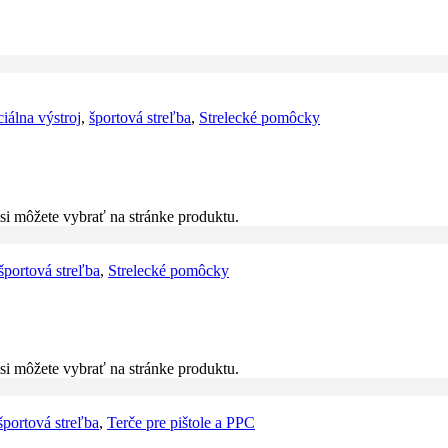
iálna výstroj
,
športová streľba
,
Strelecké pomôcky
si môžete vybrať na stránke produktu.
športová streľba
,
Strelecké pomôcky
si môžete vybrať na stránke produktu.
športová streľba
,
Terče pre pištole a PPC