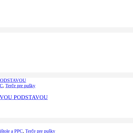
PC
,
Terče pre pušky
OVOU PODSTAVOU
ištole a PPC
,
Terče pre pušky