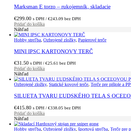
Marksman E torzo – rukojemník, skladacie
€
299.00
s DPH /
€
243.09
bez DPH
Pridať do košíka
Náhľad
Hobby streľba
,
Ozbrojené zložky
,
Papierové terče
MINI IPSC KARTONOVY TERČ
€
31.50
s DPH /
€
25.61
bez DPH
Pridať do košíka
Náhľad
Ozbrojené zložky
,
Statické kovové terče
,
Terče pre pištole a P
SILUETA TVARU ĽUDSKÉHO TELA S OCEĽ
€
415.80
s DPH /
€
338.05
bez DPH
Pridať do košíka
Náhľad
Hobby streľba
,
Ozbrojené zložky
,
športová streľba
,
Terče pre p