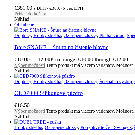
€
381.00
s DPH /
€
309.76
bez DPH
Pridať do košíka
Náhľad
Obľúbené
Doplnky
,
Hobby streľba
,
Ozbrojené zložky
,
Platba kartou
,
Špec
Bore SNAKE – Šnúra na čistenie hlavne
€
10.00
–
€
12.00
Price range: €10.00 through €12.00
Výber možností
Tento produkt má viacero variantov. Možnosti 
Náhľad
Doplnky
,
Hobby streľba
,
Ozbrojené zložky
,
Špeciálna výstroj
,
CED7000 Silikonové púzdro
€
16.50
Výber možností
Tento produkt má viacero variantov. Možnosti 
Náhľad
Hobby streľba
,
Ozbrojené zložky
,
Pohyblivé terče - Swingers
,