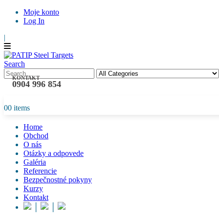
Moje konto
Log In
|
Search
KONTAKT
0904 996 854
0
0 items
Home
Obchod
O nás
Otázky a odpovede
Galéria
Referencie
Bezpečnostné pokyny
Kurzy
Kontakt
│
│