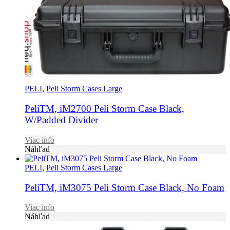
PELI
,
Peli Storm Cases Large
PeliTM, iM2700 Peli Storm Case Black,
W/Padded Divider
Viac info
Náhľad
PELI
,
Peli Storm Cases Large
PeliTM, iM3075 Peli Storm Case Black, No Foam
Viac info
Náhľad