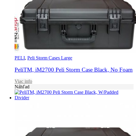
PELI
,
Peli Storm Cases Large
PeliTM, iM2700 Peli Storm Case Black, No Foam
Viac info
Náhľad