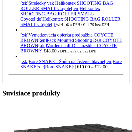
[:sk]Strelecký vak Helikontex SHOOTING BAG
through
ROLLER SMALL Coyote[:en]Helikontex
€12.00
SHOOTING BAG ROLLER SMALL
Coyote[:de]Helikontex SHOOTING BAG ROLLER
SMALL Coyote[:]
€
14.50
s DPH /
€
11.79
bez DPH
[:sk]Vymedzovacia opierka predpažbia COYOTE
BROWN[:en]Pack Mounted Shooting Rest COYOTE
BROWN[:de]Vorderschaft-Distanzstück COYOTE
BROWN[:]
€
48.00
s DPH /
€
39.02
bez DPH
[:sk]Bore SNAKE - Šnúra na čistenie hlavne[:en]Bore
Price
SNAKE[:de]Bore SNAKE[:]
€
10.00
–
€
12.00
range:
€10.00
through
€12.00
Súvisiace produkty