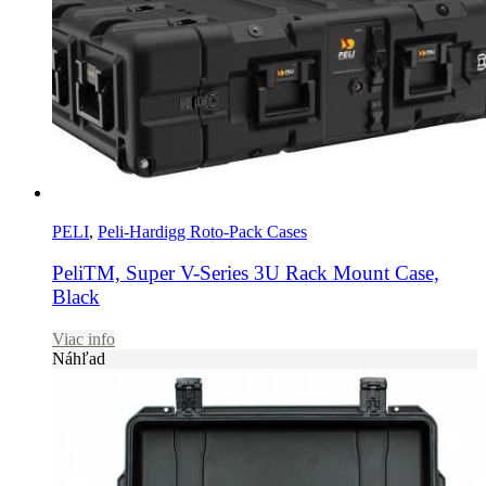
PELI
,
Peli-Hardigg Roto-Pack Cases
PeliTM, Super V-Series 3U Rack Mount Case,
Black
Viac info
Náhľad