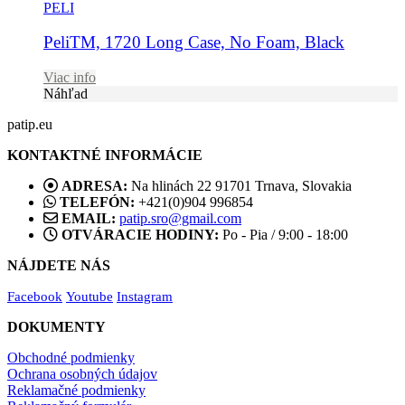
PELI
PeliTM, 1720 Long Case, No Foam, Black
Viac info
Náhľad
patip.eu
KONTAKTNÉ INFORMÁCIE
ADRESA:
Na hlinách 22 91701 Trnava, Slovakia
TELEFÓN:
+421(0)904 996854
EMAIL:
patip.sro@gmail.com
OTVÁRACIE HODINY:
Po - Pia / 9:00 - 18:00
NÁJDETE NÁS
Facebook
Youtube
Instagram
DOKUMENTY
Obchodné podmienky
Ochrana osobných údajov
Reklamačné podmienky