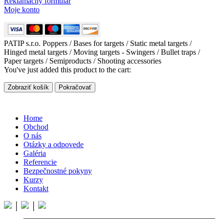
Reklamačný formulár
Moje konto
PATIP s.r.o. Poppers / Bases for targets / Static metal targets /
Hinged metal targets / Moving targets - Swingers / Bullet traps /
Paper targets / Semiproducts / Shooting accessories
You've just added this product to the cart:
Zobraziť košík
Pokračovať
Home
Obchod
O nás
Otázky a odpovede
Galéria
Referencie
Bezpečnostné pokyny
Kurzy
Kontakt
│
│