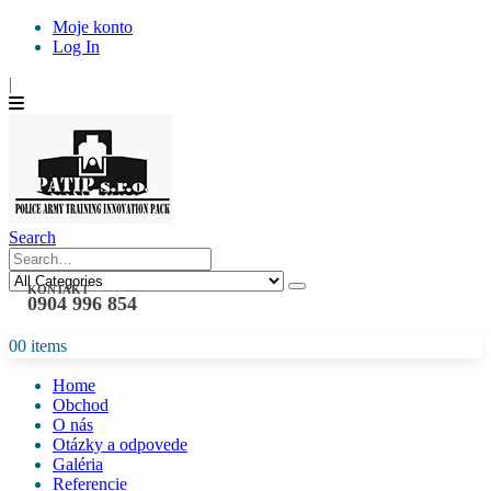
Moje konto
Log In
|
Search
KONTAKT
0904 996 854
0
0 items
Home
Obchod
O nás
Otázky a odpovede
Galéria
Referencie