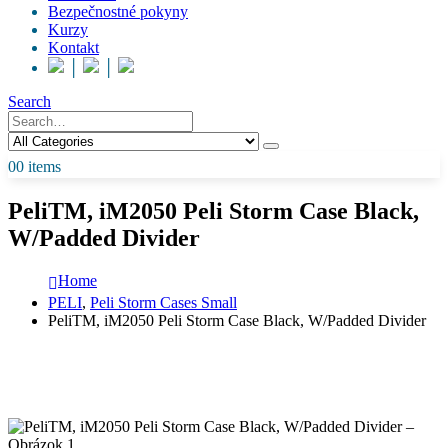
Bezpečnostné pokyny
Kurzy
Kontakt
│
│
Search
0
0 items
PeliTM, iM2050 Peli Storm Case Black,
W/Padded Divider
Home
PELI
,
Peli Storm Cases Small
PeliTM, iM2050 Peli Storm Case Black, W/Padded Divider