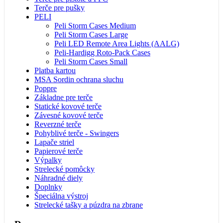
Terče pre pušky
PELI
Peli Storm Cases Medium
Peli Storm Cases Large
Peli LED Remote Area Lights (AALG)
Peli-Hardigg Roto-Pack Cases
Peli Storm Cases Small
Platba kartou
MSA Sordin ochrana sluchu
Poppre
Základne pre terče
Statické kovové terče
Závesné kovové terče
Reverzné terče
Pohyblivé terče - Swingers
Lapače striel
Papierové terče
Výpalky
Strelecké pomôcky
Náhradné diely
Doplnky
Špeciálna výstroj
Strelecké tašky a púzdra na zbrane