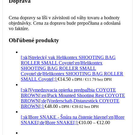
Doprava
Cena dopravy sa líši v závislosti od váhy tovaru a hodnoty
objednávky. Cena za dopravu bude prepočítana a odoslaná
vo faktúre.
Obľúbené produkty
[:sk]Strelecký vak Helikontex SHOOTING BAG
ROLLER SMALL Coyote[:en]Helikontex
SHOOTING BAG ROLLER SMALL
Coyote[:de]Helikontex SHOOTING BAG ROLLER
SMALL Coyote[:]
€
14.50
s DPH /
€
11.79
bez DPH
[:sk]Vymedzovacia opierka predpažbia COYOTE
BROWN[:en]Pack Mounted Shooting Rest COYOTE
BROWN[:de]Vorderschaft-Distanzstück COYOTE
BROWN[:]
€
48.00
s DPH /
€
39.02
bez DPH
[:sk]Bore SNAKE - Šnúra na čistenie hlavne[:en]Bore
Price
SNAKE[:de]Bore SNAKE[:]
€
10.00
–
€
12.00
range:
€10.00