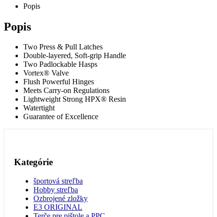
Popis
Popis
Two Press & Pull Latches
Double-layered, Soft-grip Handle
Two Padlockable Hasps
Vortex® Valve
Flush Powerful Hinges
Meets Carry-on Regulations
Lightweight Strong HPX® Resin
Watertight
Guarantee of Excellence
Kategórie
športová streľba
Hobby streľba
Ozbrojené zložky
E3 ORIGINAL
Terče pre pištole a PPC