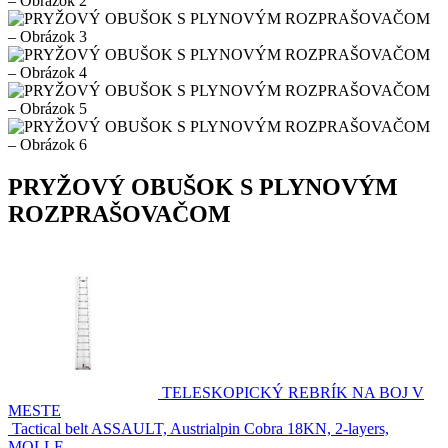
PRYŽOVÝ OBUŠOK S PLYNOVÝM
ROZPRAŠOVAČOM
TELESKOPICKÝ REBRÍK NA BOJ V
MESTE
Tactical belt ASSAULT, Austrialpin Cobra 18KN, 2-layers,
MOLLE