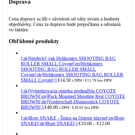
Doprava
Cena dopravy sa líši v závislosti od váhy tovaru a hodnoty
objednávky. Cena za dopravu bude prepočítana a odoslaná
vo faktúre.
Obľúbené produkty
[:sk]Strelecký vak Helikontex SHOOTING BAG
ROLLER SMALL Coyote[:en]Helikontex
SHOOTING BAG ROLLER SMALL
Coyote[:de]Helikontex SHOOTING BAG ROLLER
SMALL Coyote[:]
€
14.50
s DPH /
€
11.79
bez DPH
[:sk]Vymedzovacia opierka predpažbia COYOTE
BROWN[:en]Pack Mounted Shooting Rest COYOTE
BROWN[:de]Vorderschaft-Distanzstück COYOTE
BROWN[:]
€
48.00
s DPH /
€
39.02
bez DPH
[:sk]Bore SNAKE - Šnúra na čistenie hlavne[:en]Bore
Price
SNAKE[:de]Bore SNAKE[:]
€
10.00
–
€
12.00
range:
€10.00