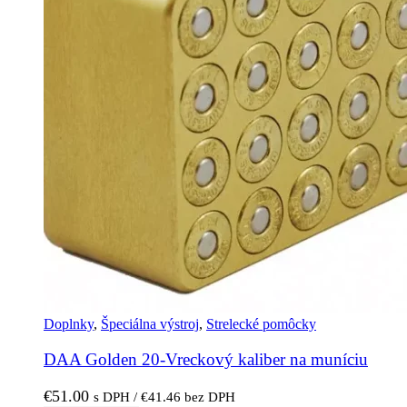
Doplnky
,
Špeciálna výstroj
,
Strelecké pomôcky
DAA Golden 20-Vreckový kaliber na muníciu
€
51.00
s DPH /
€
41.46
bez DPH