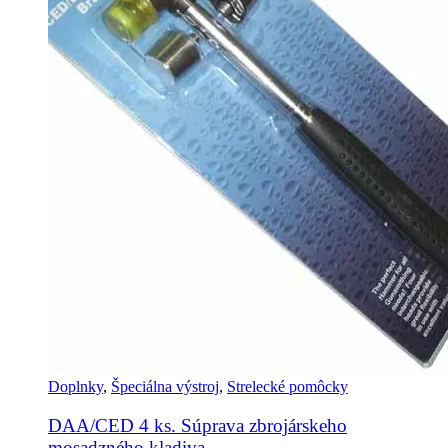
Doplnky
,
Špeciálna výstroj
,
Strelecké pomôcky
DAA/CED 4 ks. Súprava zbrojárskeho
mosadzného kladiva