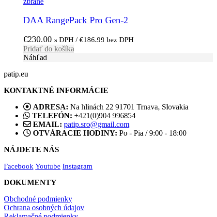
zbrane
DAA RangePack Pro Gen-2
€
230.00
s DPH /
€
186.99
bez DPH
Pridať do košíka
Náhľad
patip.eu
KONTAKTNÉ INFORMÁCIE
ADRESA:
Na hlinách 22 91701 Trnava, Slovakia
TELEFÓN:
+421(0)904 996854
EMAIL:
patip.sro@gmail.com
OTVÁRACIE HODINY:
Po - Pia / 9:00 - 18:00
NÁJDETE NÁS
Facebook
Youtube
Instagram
DOKUMENTY
Obchodné podmienky
Ochrana osobných údajov
Reklamačné podmienky