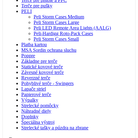
Terče pre pištole a PPC
Terče pre pušky
PELI
Peli Storm Cases Medium
Peli Storm Cases Large
Peli LED Remote Area Lights (AALG)
Peli-Hardigg Roto-Pack Cases
Peli Storm Cases Small
Platba kartou
MSA Sordin ochrana sluchu
Poppre
Základne pre terče
Statické kovové terče
Závesné kovové terče
Reverzné terče
Pohyblivé terče - Swingers
Lapače striel
Papierové terče
Výpalky
Strelecké pomôcky
Náhradné diely
Doplnky
Špeciálna výstroj
Strelecké tašky a púzdra na zbrane