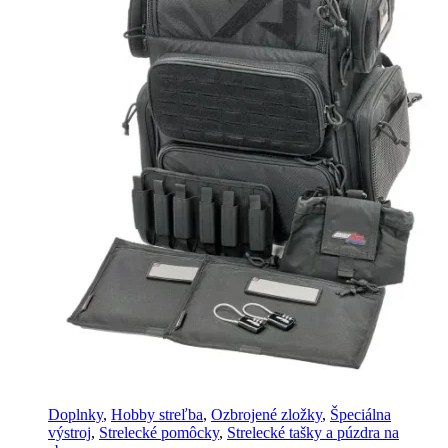
Doplnky
,
Hobby streľba
,
Ozbrojené zložky
,
Špeciálna
výstroj
,
Strelecké pomôcky
,
Strelecké tašky a púzdra na