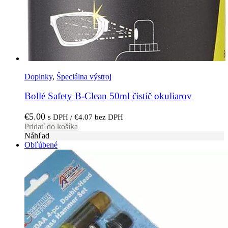
Doplnky
,
Špeciálna výstroj
Bollé Safety B-Clean 50ml čistič okuliarov
€
5.00
s DPH /
€
4.07
bez DPH
Pridať do košíka
Náhľad
Obľúbené