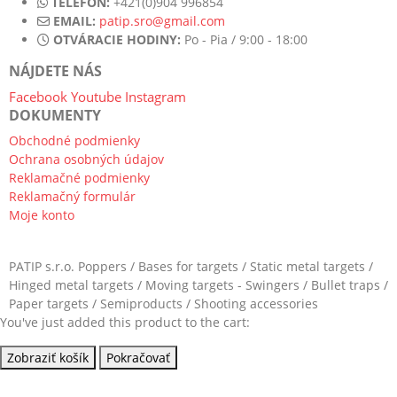
TELEFÓN:
+421(0)904 996854
EMAIL:
patip.sro@gmail.com
OTVÁRACIE HODINY:
Po - Pia / 9:00 - 18:00
NÁJDETE NÁS
Facebook
Youtube
Instagram
DOKUMENTY
Obchodné podmienky
Ochrana osobných údajov
Reklamačné podmienky
Reklamačný formulár
Moje konto
PATIP s.r.o. Poppers / Bases for targets / Static metal targets /
Hinged metal targets / Moving targets - Swingers / Bullet traps /
Paper targets / Semiproducts / Shooting accessories
You've just added this product to the cart:
Zobraziť košík
Pokračovať