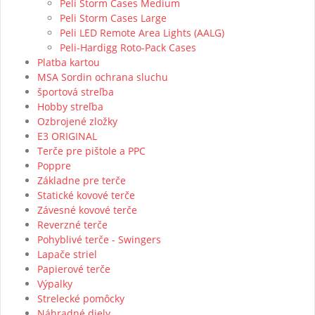
Peli Storm Cases Medium
Peli Storm Cases Large
Peli LED Remote Area Lights (AALG)
Peli-Hardigg Roto-Pack Cases
Platba kartou
MSA Sordin ochrana sluchu
športová streľba
Hobby streľba
Ozbrojené zložky
E3 ORIGINAL
Terče pre pištole a PPC
Poppre
Základne pre terče
Statické kovové terče
Závesné kovové terče
Reverzné terče
Pohyblivé terče - Swingers
Lapače striel
Papierové terče
Výpalky
Strelecké pomôcky
Náhradné diely