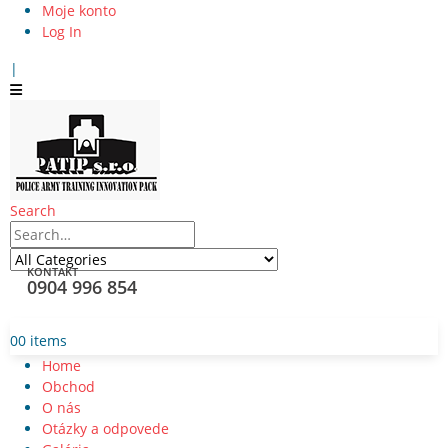
Moje konto
Log In
|
Search
KONTAKT
0904 996 854
0
0 items
Home
Obchod
O nás
Otázky a odpovede