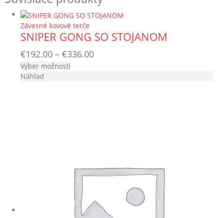
€12.00
Závesné kovové terče
SNIPER GONG SO STOJANOM
Price
€
192.00
–
€
336.00
Tento
Výber možností
range:
produkt
Náhľad
€192.00
má
through
viacero
variantov.
€336.00
Možnosti
si
môžete
vybrať
na
stránke
produktu.