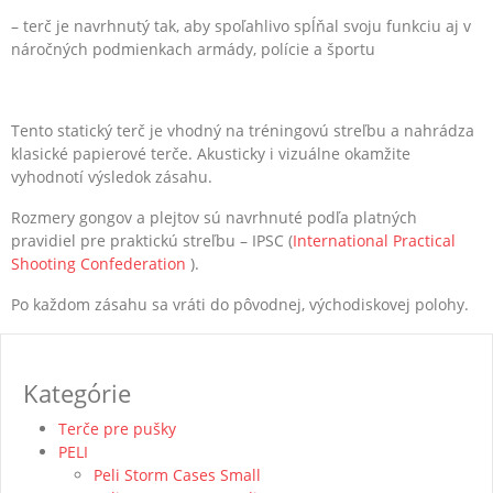
– terč je navrhnutý tak, aby spoľahlivo spĺňal svoju funkciu aj v
náročných podmienkach armády, polície a športu
Tento statický terč je vhodný na tréningovú streľbu a nahrádza
klasické papierové terče. Akusticky i vizuálne okamžite
vyhodnotí výsledok zásahu.
Rozmery gongov a plejtov sú navrhnuté podľa platných
pravidiel pre praktickú streľbu – IPSC (
International Practical
Shooting Confederation
).
Po každom zásahu sa vráti do pôvodnej, východiskovej polohy.
Kategórie
Terče pre pušky
PELI
Peli Storm Cases Small