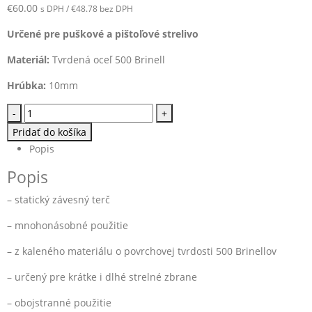
€
60.00
s DPH /
€
48.78
bez DPH
Určené pre puškové a pištoľové strelivo
Materiál:
Tvrdená oceľ 500 Brinell
Hrúbka:
10mm
-
+
Pridať do košíka
Popis
Popis
– statický závesný terč
– mnohonásobné použitie
– z kaleného materiálu o povrchovej tvrdosti 500 Brinellov
– určený pre krátke i dlhé strelné zbrane
– obojstranné použitie