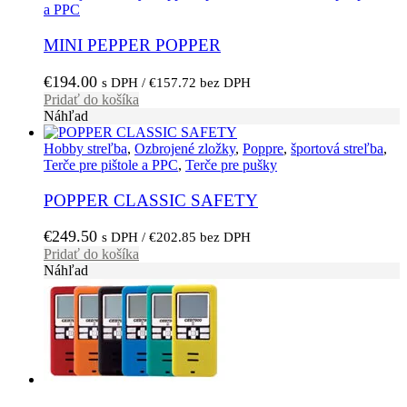
a PPC
MINI PEPPER POPPER
€
194.00
s DPH /
€
157.72
bez DPH
Pridať do košíka
Náhľad
Hobby streľba
,
Ozbrojené zložky
,
Poppre
,
športová streľba
,
Terče pre pištole a PPC
,
Terče pre pušky
POPPER CLASSIC SAFETY
€
249.50
s DPH /
€
202.85
bez DPH
Pridať do košíka
Náhľad