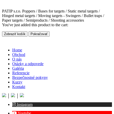
PATIP s.r.o. Poppers / Bases for targets / Static metal targets /
Hinged metal targets / Moving targets - Swingers / Bullet traps /
Paper targets / Semiproducts / Shooting accessories
You've just added this product to the cart:
Zobraziť košík
Pokračovať
Home
Obchod
O nás
Otázky a odpovede
Galéria
Referencie
Bezpečnostné pokyny
Kurzy
Kontakt
│
│
Instagram
Youtube