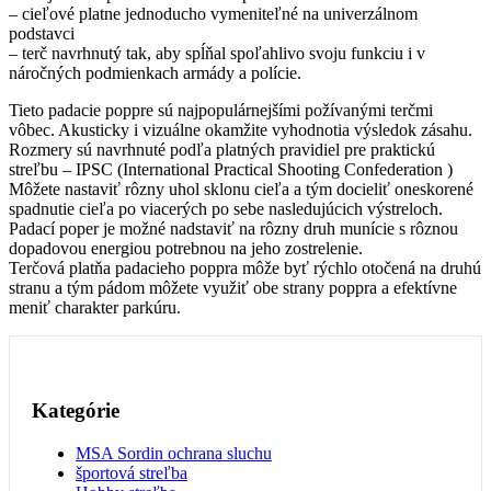
– cieľové platne jednoducho vymeniteľné na univerzálnom
podstavci
– terč navrhnutý tak, aby spĺňal spoľahlivo svoju funkciu i v
náročných podmienkach armády a polície.
Tieto padacie poppre sú najpopulárnejšími požívanými terčmi
vôbec. Akusticky i vizuálne okamžite vyhodnotia výsledok zásahu.
Rozmery sú navrhnuté podľa platných pravidiel pre praktickú
streľbu – IPSC (International Practical Shooting Confederation )
Môžete nastaviť rôzny uhol sklonu cieľa a tým docieliť oneskorené
spadnutie cieľa po viacerých po sebe nasledujúcich výstreloch.
Padací poper je možné nadstaviť na rôzny druh munície s rôznou
dopadovou energiou potrebnou na jeho zostrelenie.
Terčová platňa padacieho poppra môže byť rýchlo otočená na druhú
stranu a tým pádom môžete využiť obe strany poppra a efektívne
meniť charakter parkúru.
Kategórie
MSA Sordin ochrana sluchu
športová streľba