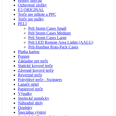
Hobby streľba
Ozbrojené zložky
E3 ORIGINAL
Terče pre pištole a PPC
Terče pre pušky
PELI
Peli Storm Cases Small
Peli Storm Cases Medium
Peli Storm Cases Large
Peli LED Remote Area Lights (AALG)
Peli-Hardigg Roto-Pack Cases
Platba kartou
Poppre
Základne pre terče
Statické kovové terče
Závesné kovové terče
Reverzné terče
Pohyblivé terče - Swingers
Lapače striel
Papierové terče
Výpalky
Strelecké pomôcky
Náhradné diely
Doplnky
Špeciálna výstroj