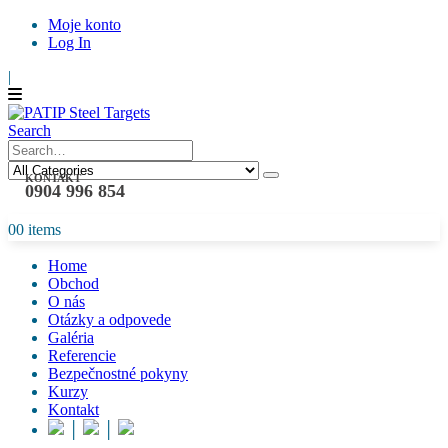
Moje konto
Log In
|
Search
KONTAKT
0904 996 854
0
0 items
Home
Obchod
O nás
Otázky a odpovede
Galéria
Referencie
Bezpečnostné pokyny
Kurzy
Kontakt
│
│