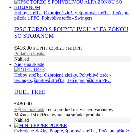
Hobby streľba
,
Ozbrojené zložky
,
športová streľba
,
Terče pre
pištole a PPC
,
Pohyblivé terče - Swingers
IPSC TORZO S POHYBLIVOU ALFA ZÓNOU
SO STOJANOM
€
416.00
s DPH /
€
338.21
bez DPH
Pridať do košíka
Náhľad
Nie je na sklade
Hobby streľba
,
Ozbrojené zložky
,
Pohyblivé terče -
Swingers
,
športová streľba
,
Terče pre pištole a PPC
DUEL TREE
€
480.00
Výber možností
Tento produkt má viacero variantov.
Možnosti si môžete vybrať na stránke produktu.
Náhľad
Ozbrojené zložky
,
Poppre
,
športová streľba
,
Terče pre pištole