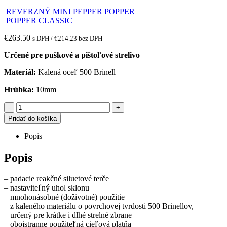
REVERZNÝ MINI PEPPER POPPER
POPPER CLASSIC
€
263.50
s DPH /
€
214.23
bez DPH
Určené pre puškové a pištoľové strelivo
Materiál:
Kalená oceľ 500 Brinell
Hrúbka:
10mm
-
+
Pridať do košíka
Popis
Popis
– padacie reakčné siluetové terče
– nastaviteľný uhol sklonu
– mnohonásobné (doživotné) použitie
– z kaleného materiálu o povrchovej tvrdosti 500 Brinellov,
– určený pre krátke i dlhé strelné zbrane
– obojstranne použiteľná cieľová platňa