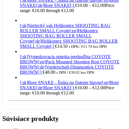
[:sk]Bore SNAKE - Šnúra na čistenie hlavne[:en]Bore
SNAKE[:de]Bore SNAKE[:]
€
10.00
–
€
12.00
Price
range: €10.00 through €12.00
[:sk]Strelecký vak Helikontex SHOOTING BAG
ROLLER SMALL Coyote[:en]Helikontex
SHOOTING BAG ROLLER SMALL
Coyote[:de]Helikontex SHOOTING BAG ROLLER
SMALL Coyote[:]
€
14.50
s DPH /
€
11.79
bez DPH
[:sk]Vymedzovacia opierka predpažbia COYOTE
BROWN[:en]Pack Mounted Shooting Rest COYOTE
BROWN[:de]Vorderschaft-Distanzstück COYOTE
BROWN[:]
€
48.00
s DPH /
€
39.02
bez DPH
[:sk]Bore SNAKE - Šnúra na čistenie hlavne[:en]Bore
SNAKE[:de]Bore SNAKE[:]
€
10.00
–
€
12.00
Price
range: €10.00 through €12.00
Súvisiace produkty