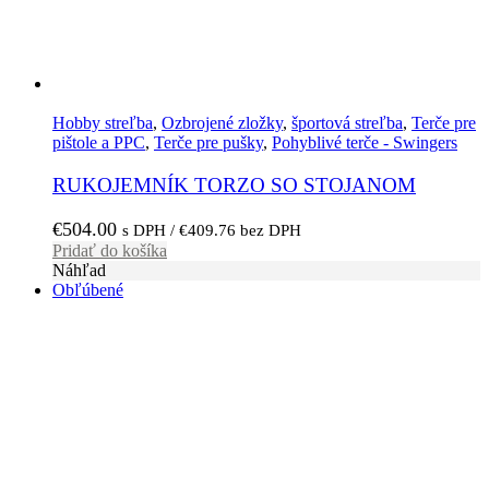
Hobby streľba
,
Ozbrojené zložky
,
športová streľba
,
Terče pre
pištole a PPC
,
Terče pre pušky
,
Pohyblivé terče - Swingers
RUKOJEMNÍK TORZO SO STOJANOM
€
504.00
s DPH /
€
409.76
bez DPH
Pridať do košíka
Náhľad
Obľúbené