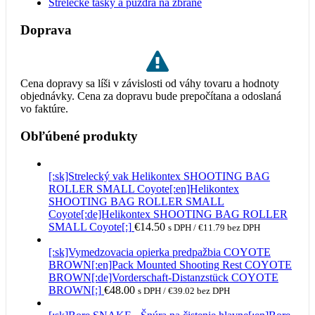
Strelecké tašky a púzdra na zbrane
Doprava
Cena dopravy sa líši v závislosti od váhy tovaru a hodnoty
objednávky. Cena za dopravu bude prepočítana a odoslaná
vo faktúre.
Obľúbené produkty
[:sk]Strelecký vak Helikontex SHOOTING BAG
ROLLER SMALL Coyote[:en]Helikontex
SHOOTING BAG ROLLER SMALL
Coyote[:de]Helikontex SHOOTING BAG ROLLER
SMALL Coyote[:]
€
14.50
s DPH /
€
11.79
bez DPH
[:sk]Vymedzovacia opierka predpažbia COYOTE
BROWN[:en]Pack Mounted Shooting Rest COYOTE
BROWN[:de]Vorderschaft-Distanzstück COYOTE
BROWN[:]
€
48.00
s DPH /
€
39.02
bez DPH