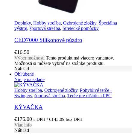
Doplnky
,
Hobby streľba
,
Ozbrojené zložky
,
Špeciálna
výstroj
,
športová streľba
,
Strelecké pomôcky
CED7000 Silikonové púzdro
€
16.50
Výber možností
Tento produkt má viacero variantov.
Možnosti si môžete vybrať na stránke produktu.
Náhľad
Obľúbené
Nie je na sklade
Hobby streľba
,
Ozbrojené zložky
,
Pohyblivé terče -
Swingers
,
športová streľba
,
Terče pre pištole a PPC
KÝVAČKA
€
176.00
s DPH /
€
143.09
bez DPH
Viac info
Náhľad