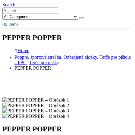
Search
0
0 items
PEPPER POPPER
Home
Poppre
,
športová streľba
,
Ozbrojené zložky
,
Terče pre pištole
a PPC
,
Terče pre pušky
PEPPER POPPER
PEPPER POPPER