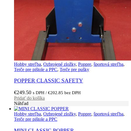
Hobby streľba
,
Ozbrojené zložky
,
Poppre
,
športová streľba
,
Terče pre pištole a PPC
,
Terče pre pušky
POPPER CLASSIC SAFETY
€
249.50
s DPH /
€
202.85
bez DPH
Pridať do košíka
Náhľad
Hobby streľba
,
Ozbrojené zložky
,
Poppre
,
športová streľba
,
Terče pre pištole a PPC
MINI CLASSIC POPPER