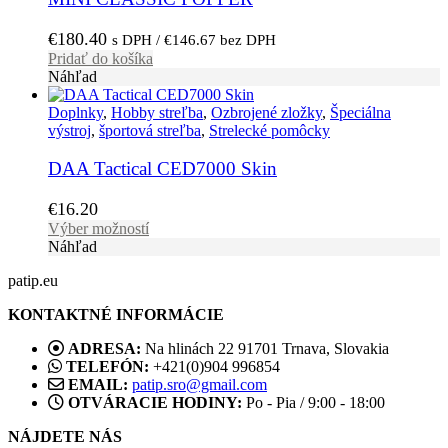
€
180.40
s DPH /
€
146.67
bez DPH
Pridať do košíka
Náhľad
Doplnky
,
Hobby streľba
,
Ozbrojené zložky
,
Špeciálna
výstroj
,
športová streľba
,
Strelecké pomôcky
DAA Tactical CED7000 Skin
€
16.20
Tento
Výber možností
produkt
Náhľad
má
patip.eu
viacero
variantov.
KONTAKTNÉ INFORMÁCIE
Možnosti
si
ADRESA:
Na hlinách 22 91701 Trnava, Slovakia
môžete
TELEFÓN:
+421(0)904 996854
vybrať
EMAIL:
patip.sro@gmail.com
na
OTVÁRACIE HODINY:
Po - Pia / 9:00 - 18:00
stránke
produktu.
NÁJDETE NÁS