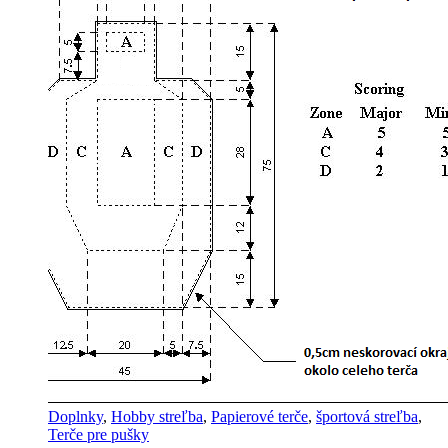
Doplnky
,
Hobby streľba
,
Papierové terče
,
športová streľba
,
Terče pre pušky