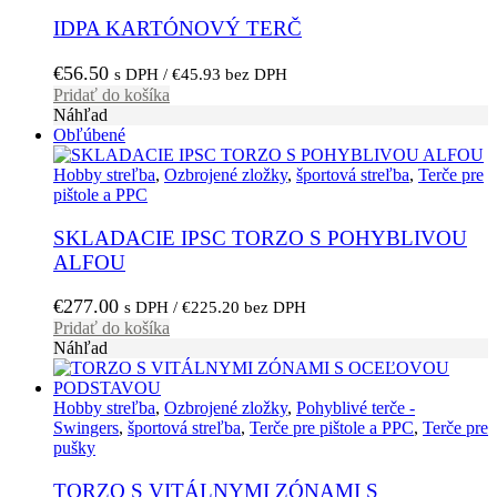
IDPA KARTÓNOVÝ TERČ
€
56.50
s DPH /
€
45.93
bez DPH
Pridať do košíka
Náhľad
Obľúbené
Hobby streľba
,
Ozbrojené zložky
,
športová streľba
,
Terče pre
pištole a PPC
SKLADACIE IPSC TORZO S POHYBLIVOU
ALFOU
€
277.00
s DPH /
€
225.20
bez DPH
Pridať do košíka
Náhľad
Hobby streľba
,
Ozbrojené zložky
,
Pohyblivé terče -
Swingers
,
športová streľba
,
Terče pre pištole a PPC
,
Terče pre
pušky
TORZO S VITÁLNYMI ZÓNAMI S