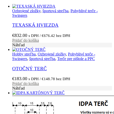
Ozbrojené zložky
,
športová streľba
,
Pohyblivé terče -
Swingers
TEXASKÁ HVIEZDA
€
832.00
s DPH /
€
676.42
bez DPH
Pridať do košíka
Náhľad
Hobby streľba
,
Ozbrojené zložky
,
Pohyblivé terče -
Swingers
,
športová streľba
,
Terče pre pištole a PPC
OTOČNÝ TERČ
€
183.00
s DPH /
€
148.78
bez DPH
Pridať do košíka
Náhľad