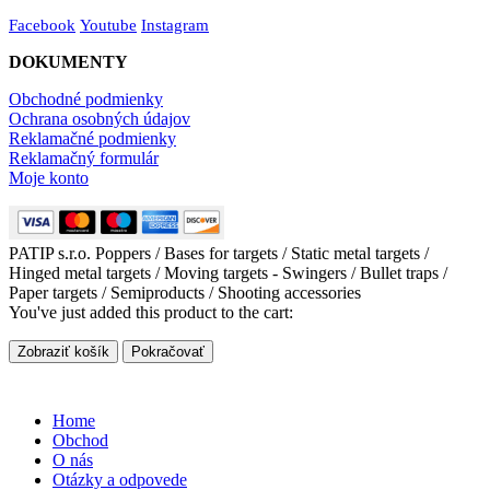
Facebook
Youtube
Instagram
DOKUMENTY
Obchodné podmienky
Ochrana osobných údajov
Reklamačné podmienky
Reklamačný formulár
Moje konto
PATIP s.r.o. Poppers / Bases for targets / Static metal targets /
Hinged metal targets / Moving targets - Swingers / Bullet traps /
Paper targets / Semiproducts / Shooting accessories
You've just added this product to the cart:
Zobraziť košík
Pokračovať
Home
Obchod
O nás
Otázky a odpovede