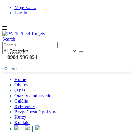
Moje konto
Log In
|
Search
KONTAKT
0904 996 854
0
0 items
Home
Obchod
O nás
Otázky a odpovede
Galéria
Referencie
Bezpečnostné pokyny
Kurzy
Kontakt
│
│