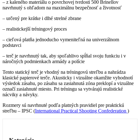
– z kaleného materiálu o povrchovej tvrdosti 500 Brinellov
navrhnutý s ohľadom na maximálnu bezpečnosť a životnosť
– určený pre krátke i dlhé strelné zbrane
– realistickejší tréningový proces
– cieľová platňa jednoducho vymeniteľná na univerzálnom
podstavci
– terč je navrhnutý tak, aby spoľahlivo spĺňal svoju funkciu i v
náročných podmienkach armády a polície
Tento statický terč je vhodný na tréningovú streľbu a nahrádza
klasické papierové terče. Akusticky i vizuálne okamžite vyhodnotí
výsledok zásahu, po zásahu sa zasiahnutá zóna preklopí a vizuálne
označí zasiahnuté miesto. Pri tréningu sa vytvárajú realistické
nácviky a návyky.
Rozmery sú navrhnuté podľa platných pravidiel pre praktickú
streľbu – IPSC (
International Practical Shooting Confederation
)