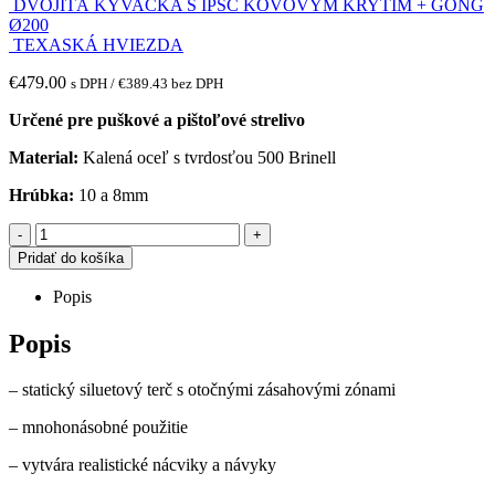
DVOJITÁ KÝVAČKA S IPSC KOVOVÝM KRYTÍM + GONG
Ø200
TEXASKÁ HVIEZDA
€
479.00
s DPH /
€
389.43
bez DPH
Určené pre puškové a pištoľové strelivo
Material:
Kalená oceľ s tvrdosťou 500 Brinell
Hrúbka:
10 a 8mm
-
+
Pridať do košíka
Popis
Popis
– statický siluetový terč s otočnými zásahovými zónami
– mnohonásobné použitie
– vytvára realistické nácviky a návyky