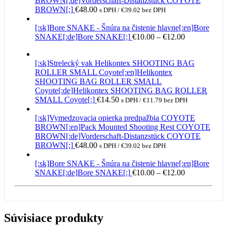
BROWN[:de]Vorderschaft-Distanzstück COYOTE
BROWN[:]
€
48.00
s DPH /
€
39.02
bez DPH
[:sk]Bore SNAKE - Šnúra na čistenie hlavne[:en]Bore
Price
SNAKE[:de]Bore SNAKE[:]
€
10.00
–
€
12.00
range:
€10.00
[:sk]Strelecký vak Helikontex SHOOTING BAG
through
ROLLER SMALL Coyote[:en]Helikontex
€12.00
SHOOTING BAG ROLLER SMALL
Coyote[:de]Helikontex SHOOTING BAG ROLLER
SMALL Coyote[:]
€
14.50
s DPH /
€
11.79
bez DPH
[:sk]Vymedzovacia opierka predpažbia COYOTE
BROWN[:en]Pack Mounted Shooting Rest COYOTE
BROWN[:de]Vorderschaft-Distanzstück COYOTE
BROWN[:]
€
48.00
s DPH /
€
39.02
bez DPH
[:sk]Bore SNAKE - Šnúra na čistenie hlavne[:en]Bore
Price
SNAKE[:de]Bore SNAKE[:]
€
10.00
–
€
12.00
range:
€10.00
through
€12.00
Súvisiace produkty