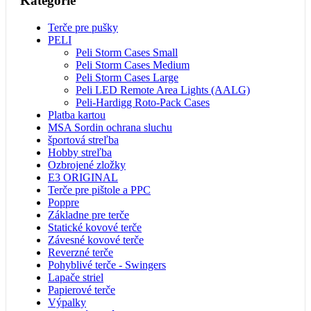
Kategórie
Terče pre pušky
PELI
Peli Storm Cases Small
Peli Storm Cases Medium
Peli Storm Cases Large
Peli LED Remote Area Lights (AALG)
Peli-Hardigg Roto-Pack Cases
Platba kartou
MSA Sordin ochrana sluchu
športová streľba
Hobby streľba
Ozbrojené zložky
E3 ORIGINAL
Terče pre pištole a PPC
Poppre
Základne pre terče
Statické kovové terče
Závesné kovové terče
Reverzné terče
Pohyblivé terče - Swingers
Lapače striel
Papierové terče
Výpalky