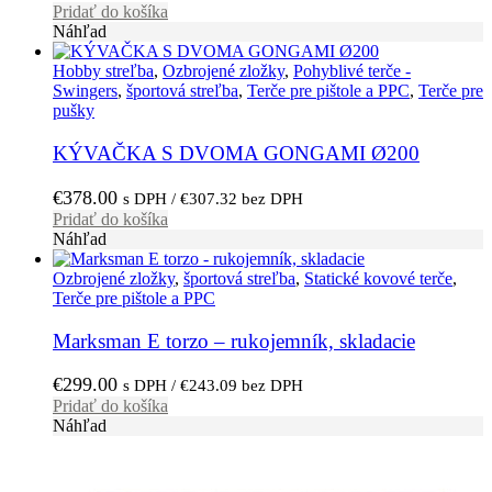
Pridať do košíka
Náhľad
Hobby streľba
,
Ozbrojené zložky
,
Pohyblivé terče -
Swingers
,
športová streľba
,
Terče pre pištole a PPC
,
Terče pre
pušky
KÝVAČKA S DVOMA GONGAMI Ø200
€
378.00
s DPH /
€
307.32
bez DPH
Pridať do košíka
Náhľad
Ozbrojené zložky
,
športová streľba
,
Statické kovové terče
,
Terče pre pištole a PPC
Marksman E torzo – rukojemník, skladacie
€
299.00
s DPH /
€
243.09
bez DPH
Pridať do košíka
Náhľad