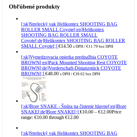
Obľúbené produkty
[:sk]Strelecký vak Helikontex SHOOTING BAG
ROLLER SMALL Coyote[:en]Helikontex
SHOOTING BAG ROLLER SMALL
Coyote[:de]Helikontex SHOOTING BAG ROLLER
SMALL Coyote[:]
€
14.50
s DPH /
€
11.79
bez DPH
[:sk]Vymedzovacia opierka predpažbia COYOTE
BROWN[:en]Pack Mounted Shooting Rest COYOTE
BROWN[:de]Vorderschaft-Distanzstück COYOTE
BROWN[:]
€
48.00
s DPH /
€
39.02
bez DPH
[:sk]Bore SNAKE - Šnúra na čistenie hlavne[:en]Bore
SNAKE[:de]Bore SNAKE[:]
€
10.00
–
€
12.00
Price
range: €10.00 through €12.00
[:sk]Strelecký vak Helikontex SHOOTING BAG