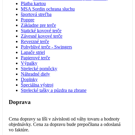
Platba kartou
MSA Sordin ochrana sluchu
športová streľba
Poppre
Základne pre terče
Statické kovové terče
Závesné kovové terče
Reverzné terče
Pohyblivé terče - Swingers
Lapače striel
Papierové terče
Výpalky
Strelecké pomôcky
Náhradné diely
Doplnky
Špeciálna výstroj
Strelecké tašky a púzdra na zbrane
Doprava
Cena dopravy sa líši v závislosti od váhy tovaru a hodnoty
objednávky. Cena za dopravu bude prepočítana a odoslaná
vo faktúre.