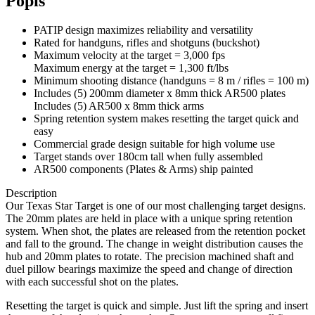
Popis
PATIP design maximizes reliability and versatility
Rated for handguns, rifles and shotguns (buckshot)
Maximum velocity at the target = 3,000 fps
Maximum energy at the target = 1,300 ft/lbs
Minimum shooting distance (handguns = 8 m / rifles = 100 m)
Includes (5) 200mm diameter x 8mm thick AR500 plates
Includes (5) AR500 x 8mm thick arms
Spring retention system makes resetting the target quick and
easy
Commercial grade design suitable for high volume use
Target stands over 180cm tall when fully assembled
AR500 components (Plates & Arms) ship painted
Description
Our Texas Star Target is one of our most challenging target designs.
The 20mm plates are held in place with a unique spring retention
system. When shot, the plates are released from the retention pocket
and fall to the ground. The change in weight distribution causes the
hub and 20mm plates to rotate. The precision machined shaft and
duel pillow bearings maximize the speed and change of direction
with each successful shot on the plates.
Resetting the target is quick and simple. Just lift the spring and insert