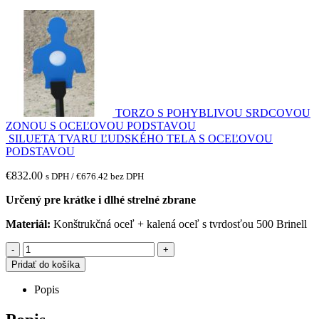
TORZO S POHYBLIVOU SRDCOVOU
ZONOU S OCEĽOVOU PODSTAVOU
SILUETA TVARU ĽUDSKÉHO TELA S OCEĽOVOU
PODSTAVOU
€
832.00
s DPH /
€
676.42
bez DPH
Určený pre krátke i dlhé strelné zbrane
Materiál:
Konštrukčná oceľ + kalená oceľ s tvrdosťou 500 Brinell
-
+
Pridať do košíka
Popis