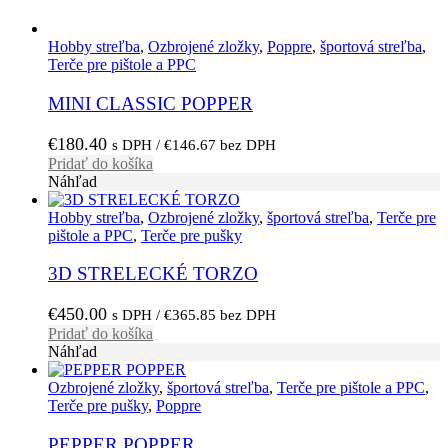
Hobby streľba
,
Ozbrojené zložky
,
Poppre
,
športová streľba
,
Terče pre pištole a PPC
MINI CLASSIC POPPER
€
180.40
s DPH /
€
146.67
bez DPH
Pridať do košíka
Náhľad
Hobby streľba
,
Ozbrojené zložky
,
športová streľba
,
Terče pre
pištole a PPC
,
Terče pre pušky
3D STRELECKÉ TORZO
€
450.00
s DPH /
€
365.85
bez DPH
Pridať do košíka
Náhľad
Ozbrojené zložky
,
športová streľba
,
Terče pre pištole a PPC
,
Terče pre pušky
,
Poppre
PEPPER POPPER