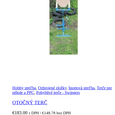
Hobby streľba
,
Ozbrojené zložky
,
športová streľba
,
Terče pre
pištole a PPC
,
Pohyblivé terče - Swingers
OTOČNÝ TERČ
€
183.00
s DPH /
€
148.78
bez DPH