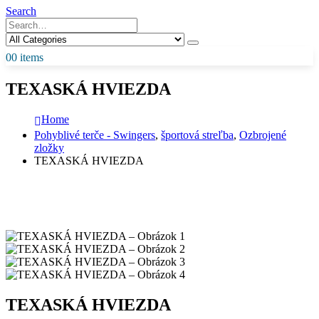
Search
0
0 items
TEXASKÁ HVIEZDA
Home
Pohyblivé terče - Swingers
,
športová streľba
,
Ozbrojené
zložky
TEXASKÁ HVIEZDA
TEXASKÁ HVIEZDA