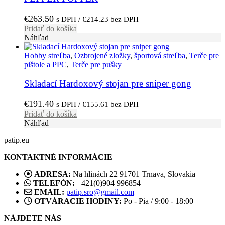
€
263.50
s DPH /
€
214.23
bez DPH
Pridať do košíka
Náhľad
Hobby streľba
,
Ozbrojené zložky
,
športová streľba
,
Terče pre
pištole a PPC
,
Terče pre pušky
Skladací Hardoxový stojan pre sniper gong
€
191.40
s DPH /
€
155.61
bez DPH
Pridať do košíka
Náhľad
patip.eu
KONTAKTNÉ INFORMÁCIE
ADRESA:
Na hlinách 22 91701 Trnava, Slovakia
TELEFÓN:
+421(0)904 996854
EMAIL:
patip.sro@gmail.com
OTVÁRACIE HODINY:
Po - Pia / 9:00 - 18:00
NÁJDETE NÁS