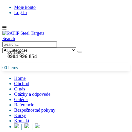
Moje konto
Log In
|
Search
KONTAKT
0904 996 854
0
0 items
Home
Obchod
O nás
Otázky a odpovede
Galéria
Referencie
Bezpečnostné pokyny
Kurzy
Kontakt
│
│