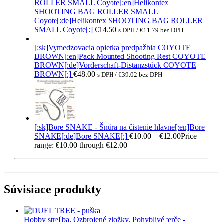
ROLLER SMALL Coyote[:en]Helikontex
SHOOTING BAG ROLLER SMALL
Coyote[:de]Helikontex SHOOTING BAG ROLLER
SMALL Coyote[:]
€
14.50
s DPH /
€
11.79
bez DPH
[:sk]Vymedzovacia opierka predpažbia COYOTE
BROWN[:en]Pack Mounted Shooting Rest COYOTE
BROWN[:de]Vorderschaft-Distanzstück COYOTE
BROWN[:]
€
48.00
s DPH /
€
39.02
bez DPH
[:sk]Bore SNAKE - Šnúra na čistenie hlavne[:en]Bore
SNAKE[:de]Bore SNAKE[:]
€
10.00
–
€
12.00
Price
range: €10.00 through €12.00
Súvisiace produkty
Hobby streľba
,
Ozbrojené zložky
,
Pohyblivé terče -