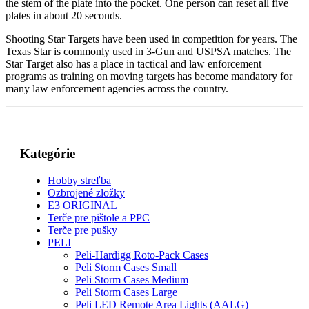
the stem of the plate into the pocket. One person can reset all five
plates in about 20 seconds.
Shooting Star Targets have been used in competition for years. The
Texas Star is commonly used in 3-Gun and USPSA matches. The
Star Target also has a place in tactical and law enforcement
programs as training on moving targets has become mandatory for
many law enforcement agencies across the country.
Kategórie
Hobby streľba
Ozbrojené zložky
E3 ORIGINAL
Terče pre pištole a PPC
Terče pre pušky
PELI
Peli-Hardigg Roto-Pack Cases
Peli Storm Cases Small
Peli Storm Cases Medium
Peli Storm Cases Large
Peli LED Remote Area Lights (AALG)